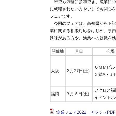
誰でも気軽に参加でき、漁業につ
に就職されたい方や少しでも関心を
フェアです。
今回のフェアは、高知県から下記
業に関する相談対応をはじめ、県内
興味がある方や、漁業への就職を検
開催地
月日
会場
ＯＭＭビル
大阪
２月27日(土)
２階A・B
アクロス福
福岡
３月６日(土)
イベントホ
漁業フェア2021 チラシ（PDF：