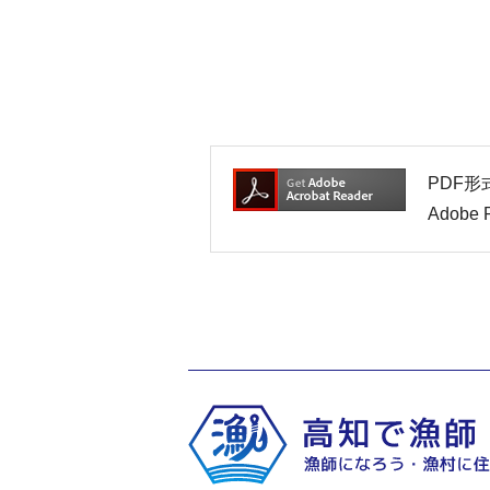
PDF形
Adob