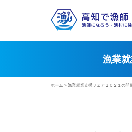
漁業就
ホーム
> 漁業就業支援フェア２０２１の開