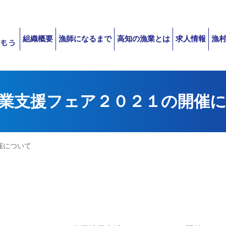
組織概要
漁師になるまで
高知の漁業とは
求人情報
漁
業支援フェア２０２１の開催
催について