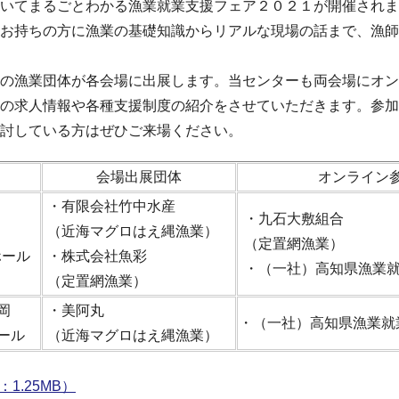
いてまるごとわかる漁業就業支援フェア２０２１が開催されま
お持ちの方に漁業の基礎知識からリアルな現場の話まで、漁師
の漁業団体が各会場に出展します。当センターも両会場にオン
の求人情報や各種支援制度の紹介をさせていただきます。参加
討している方はぜひご来場ください。
会場出展団体
オンライン
・有限会社竹中水産
・九石大敷組合
（近海マグロはえ縄漁業）
（定置網漁業）
ホール
・株式会社魚彩
・（一社）高知県漁業
（定置網漁業）
岡
・美阿丸
・（一社）高知県漁業就
ール
（近海マグロはえ縄漁業）
1.25MB）